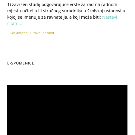
1) završen studij odgovarajuće vrste za rad na radnom
mjestu učitelja ili stručnog suradnika u školskoj ustanovi u
kojoj se imenuje za ravnatelja, a koji može biti:
Nastavi
čitati
→
Objavljeno u
Pravni poslovi
E-SPOMENICE