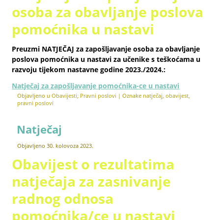
osoba za obavljanje poslova
pomoćnika u nastavi
Preuzmi
NATJEČAJ
za zapošljavanje osoba za obavljanje
poslova pomoćnika u nastavi za učenike s teškoćama u
razvoju tijekom nastavne godine 2023./2024.:
Natječaj za zapošljavanje pomoćnika-ce u nastavi
Objavljeno u
Obavijesti
,
Pravni poslovi
|
Oznake
natječaj
,
obavijest
,
pravni poslovi
Natječaj
Objavljeno
30. kolovoza 2023.
Obavijest o rezultatima
natječaja za zasnivanje
radnog odnosa
pomoćnika/ce u nastavi