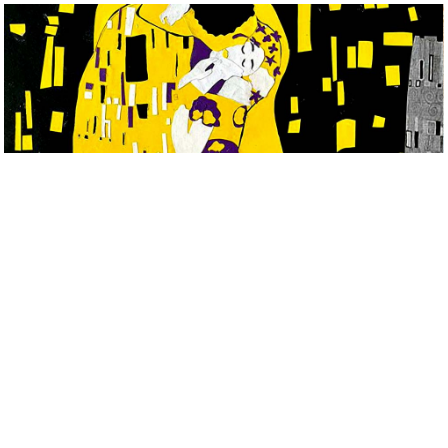
Početna
O školi
Info učenici
Info roditelji