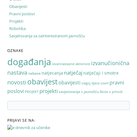
Obavijesti
Pravni poslovi
Projekti
Robotika
Savjetovanja sa zainteresiranom javnošću
OZNAKE
događanja
izvanučionična
izvannastavne aktivnost
nastava
natječaj
natjecanja
natječaji i smotre
nabava
obavijest
novosti
pravni
obavijesti
odgoj djece
osvrt
poslovi
projekti
savjetovanja s javnošću
PROJEKT
škola u prirodi
PRIJAVI SE NA: