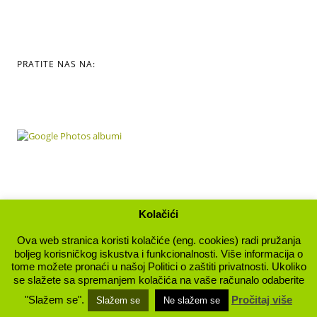
PRATITE NAS NA:
Kolačići
Ova web stranica koristi kolačiće (eng. cookies) radi pružanja
boljeg korisničkog iskustva i funkcionalnosti. Više informacija o
Osnovna škola Donja Stubica | Toplička 27 | 49240 Donja
tome možete pronaći u našoj Politici o zaštiti privatnosti. Ukoliko
se slažete sa spremanjem kolačića na vaše računalo odaberite
Stubica |
T/F
049 286 201 |
E
ured1@os-donja-stubica.skole.hr
"Slažem se".
Pročitaj više
Slažem se
Ne slažem se
Web dizajn
Studio za umjetnost i dizajn Nikola Sinković