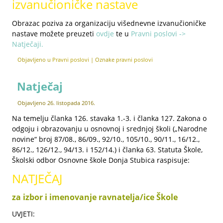
izvanučioničke nastave
Obrazac poziva za organizaciju višednevne izvanučioničke
nastave možete preuzeti
ovdje
te u
Pravni poslovi ->
Natječaji.
Objavljeno u
Pravni poslovi
|
Oznake
pravni poslovi
Natječaj
Objavljeno
26. listopada 2016.
Na temelju članka 126. stavaka 1.-3. i članka 127. Zakona o
odgoju i obrazovanju u osnovnoj i srednjoj školi („Narodne
novine“ broj 87/08., 86/09., 92/10., 105/10., 90/11., 16/12.,
86/12., 126/12., 94/13. i 152/14.) i članka 63. Statuta Škole,
Školski odbor Osnovne škole Donja Stubica raspisuje:
NATJEČAJ
za izbor i imenovanje ravnatelja/ice Škole
UVJETI: