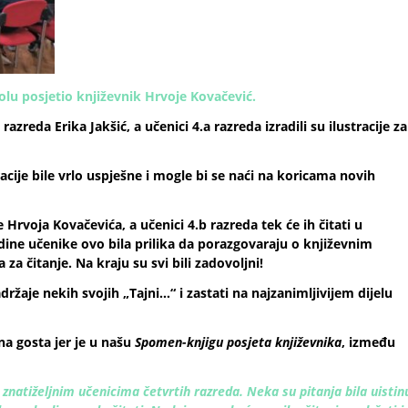
kolu posjetio književnik Hrvoje Kovačević.
azreda Erika Jakšić, a učenici 4.a razreda izradili su ilustracije za
racije bile vrlo uspješne i mogle bi se naći na koricama novih
e Hrvoja Kovačevića, a učenici 4.b razreda tek će ih čitati u
ine učenike ovo bila prilika da porazgovaraju o književnim
 za čitanje. Na kraju su svi bili zadovoljni!
držaje nekih svojih „Tajni…“ i zastati na najzanimljivijem dijelu
na gosta jer je u našu
Spomen-knjigu posjeta književnika
, između
znatiželjnim učenicima četvrtih razreda. Neka su pitanja bila uistin