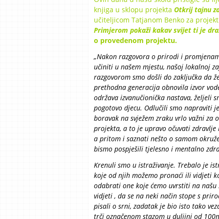
knjiga u sklopu projekta
Otkrij tajnu z
učiteljicom Tatjanom Benko za projek
Primjerom pokaži kakav svijet ti je dra
o provedenom projektu.
„Nakon razgovora o prirodi i promjenama
učiniti u našem mjestu, našoj lokalnoj z
razgovorom smo došli do zaključka da žel
prethodna generacija obnovila izvor vod
održava izvanučionička nastava, željeli sm
pogotovo djecu. Odlučili smo napraviti j
boravak na svježem zraku vrlo važni za oč
projekta, a to je upravo očuvati zdravlj
a pritom i saznati nešto o samom okruž
bismo pospješili tjelesno i mentalno zdravl
Krenuli smo u istraživanje. Trebalo je ist
koje od njih možemo pronaći ili vidjeti 
odabrati one koje ćemo uvrstiti na našu 
vidjeti , da se na neki način stope s pr
pisali o srni, zadatak je bio isto tako v
trči označenom stazom u duljini od 100m 