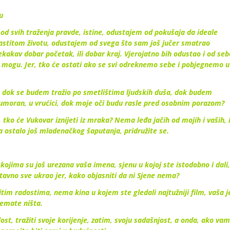
u
d svih traženja pravde, istine, odustajem od pokušaja da ideale
astitom životu, odustajem od svega što sam još jučer smatrao
kakav dobar početak, ili dobar kraj. Vjerojatno bih odustao i od seb
e mogu. Jer, tko će ostati ako se svi odreknemo sebe i pobjegnemo u
 dok se budem tražio po smetlištima ljudskih duša, dok budem
 umoran, u vrućici, dok moje oči budu rasle pred osobnim porazom?
, tko će Vukovar iznijeti iz mraka? Nema leđa jačih od mojih i vaših, 
a ostalo još mladenačkog šaputanja, pridružite se.
kojima su još urezana vaša imena, sjenu u kojoj ste istodobno i dali,
ostavno sve ukrao jer, kako objasniti da ni Sjene nema?
itim radostima, nema kina u kojem ste gledali najtužniji film, vaša j
nemate ništa.
ost, tražiti svoje korijenje, zatim, svoju sadašnjost, a onda, ako vam