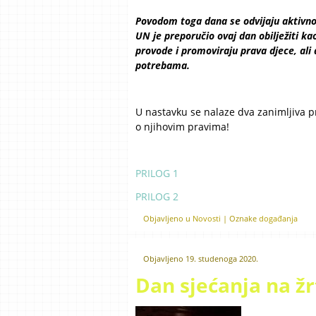
Povodom toga dana se odvijaju aktivnos
UN je preporučio ovaj dan obilježiti k
provode i promoviraju prava djece, ali 
potrebama.
U nastavku se nalaze dva zanimljiva p
o njihovim pravima!
PRILOG 1
PRILOG 2
Objavljeno u
Novosti
|
Oznake
događanja
Objavljeno
19. studenoga 2020.
Dan sjećanja na ž