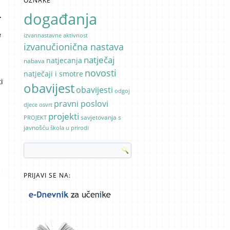
OZNAKE
događanja
.
izvannastavne aktivnost
i
izvanučionična nastava
natječaj
natjecanja
nabava
novosti
natječaji i smotre
i
obavijest
obavijesti
odgoj
pravni poslovi
djece
osvrt
projekti
savjetovanja s
PROJEKT
javnošću
škola u prirodi
PRIJAVI SE NA: