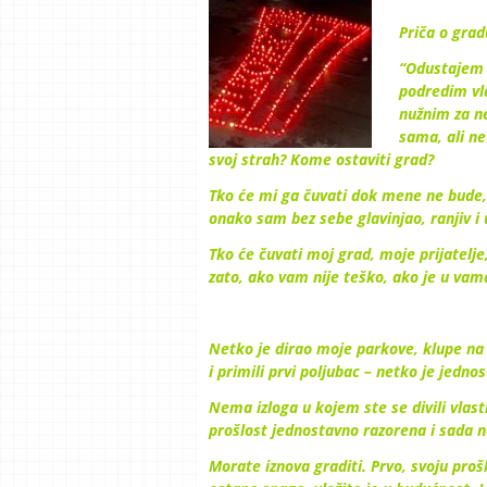
Priča o grad
“Odustajem o
podredim vl
nužnim za ne
sama, ali n
svoj strah? Kome ostaviti grad?
Tko će mi ga čuvati dok mene ne bude,
onako sam bez sebe glavinjao, ranjiv i
Tko će čuvati moj grad, moje prijatelje
zato, ako vam nije teško, ako je u vam
Netko je dirao moje parkove, klupe na 
i primili prvi poljubac – netko je jedn
Nema izloga u kojem ste se divili vlast
prošlost jednostavno razorena i sada 
Morate iznova graditi. Prvo, svoju prošl