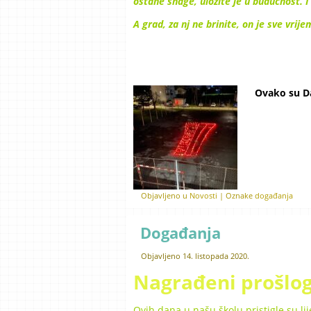
ostane snage, uložite je u budućnost. I
A grad, za nj ne brinite, on je sve vri
Ovako su Da
Objavljeno u
Novosti
|
Oznake
događanja
Događanja
Objavljeno
14. listopada 2020.
Nagrađeni prošlog
Ovih dana u našu školu pristigle su lij