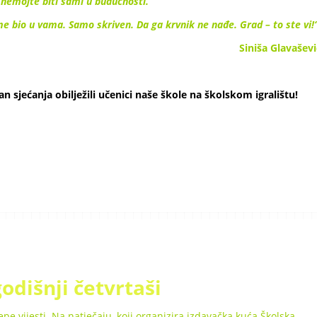
 nemojte biti sami u budućnosti.
jeme bio u vama. Samo skriven. Da ga krvnik ne nađe. Grad – to ste vi!
Siniša Glavaševi
n sjećanja obilježili učenici naše škole na školskom igralištu!
odišnji četvrtaši
epe vijesti. Na natječaju, koji organizira izdavačka kuća Školska