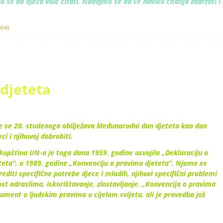
elo se da djeca vole čitati. Nadajmo se da će naviku čitanja zadržati i
osti
djeteta
e se 20. studenoga obilježava Međunarodni dan djeteta kao dan
ci i njihovoj dobrobiti.
upština UN-a je toga dana 1959. godine usvojila „Deklaraciju o
teta“, a 1989. godine „Konvenciju o pravima djeteta“. Njome se
editi specifične potrebe djece i mladih, njihovi specifični problemi
st odraslima, iskorištavanje, zlostavljanje. „Konvencija o pravima
okument o ljudskim pravima u cijelom svijetu, ali je provedba još