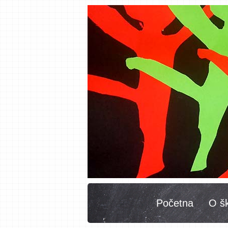
Početna
O šk