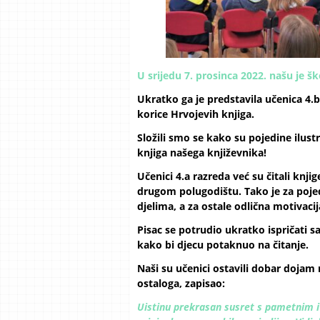
U srijedu 7. prosinca 2022. našu je š
Ukratko ga je predstavila učenica 4.b r
korice Hrvojevih knjiga.
Složili smo se kako su pojedine ilust
knjiga našega književnika!
Učenici 4.a razreda već su čitali knjig
drugom polugodištu. Tako je za pojed
djelima, a za ostale odlična motivacija
Pisac se potrudio ukratko ispričati sa
kako bi djecu potaknuo na čitanje.
Naši su učenici ostavili dobar dojam 
ostaloga, zapisao:
Uistinu prekrasan susret s pametnim i 