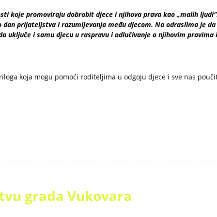
ti koje promoviraju dobrobit djece i njihova prava kao „malih ljudi“
ao dan prijateljstva i razumijevanja među djecom. Na odraslima je da
da uključe i samu djecu u raspravu i odlučivanje o njihovim pravima 
riloga koja mogu pomoći roditeljima u odgoju djece i sve nas poučit
rtvu grada Vukovara