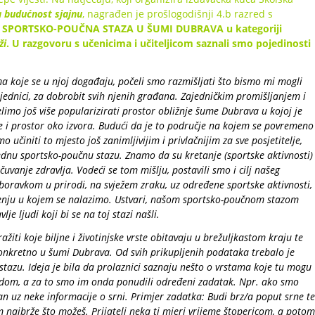
a budućnost sjajnu
, nagrađen je prošlogodišnji 4.b razred s
t
SPORTSKO-POUČNA STAZA U ŠUMI DUBRAVA
u kategoriji
ži
.
U razgovoru s učenicima i učiteljicom saznali smo pojedinosti
 koje se u njoj događaju, počeli smo razmišljati što bismo mi mogli
ajednici, za dobrobit svih njenih građana. Zajedničkim promišljanjem i
imo još više popularizirati prostor obližnje šume Dubrava u kojoj je
e i prostor oko izvora. Budući da je to područje na kojem se povremeno
o učiniti to mjesto još zanimljivijim i privlačnijim za sve posjetitelje,
ednu sportsko-poučnu stazu. Znamo da su kretanje (sportske aktivnosti) 
uvanje zdravlja. Vodeći se tom mišlju, postavili smo i cilj našeg
e boravkom u prirodi, na svježem zraku, uz određene sportske aktivnosti,
enju u kojem se nalazimo. Ustvari, našom sportsko-poučnom stazom
je ljudi koji bi se na toj stazi našli.
ražiti koje biljne i životinjske vrste obitavaju u brežuljkastom kraju te
konkretno u šumi Dubrava. Od svih prikupljenih podataka trebalo je
stazu. Ideja je bila da prolaznici saznaju nešto o vrstama koje tu mogu
irodom, a za to smo im onda ponudili određeni zadatak. Npr. ako smo
ezan uz neke informacije o srni. Primjer zadatka: Budi brz/a poput srne te
najbrže što možeš. Prijatelj neka ti mjeri vrijeme štopericom, a potom