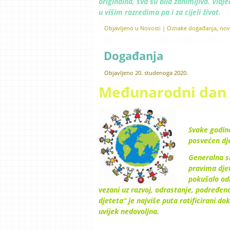
originalna, sva su bila zanimljiva. Vidj
u višim razredima pa i za cijeli život.
Objavljeno u
Novosti
|
Oznake
događanja
,
nov
Događanja
Objavljeno
20. studenoga 2020.
Međunarodni dan 
Svake godin
posvećen dje
Generalna sk
pravima dje
pokušalo odr
vezani uz razvoj, odrastanje, podređeno
djeteta“ je najviše puta ratificirani d
uvijek nedovoljna.