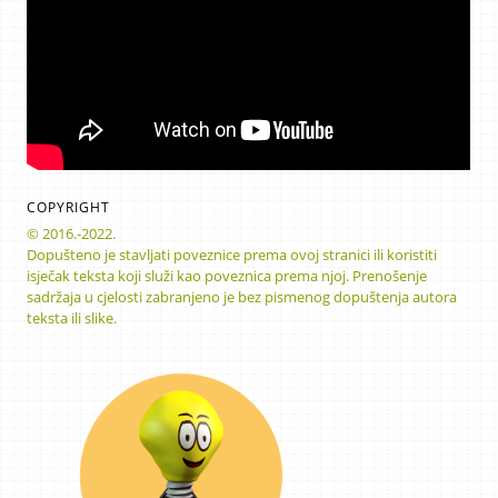
COPYRIGHT
© 2016.-2022.
Dopušteno je stavljati poveznice prema ovoj stranici ili koristiti
isječak teksta koji služi kao poveznica prema njoj. Prenošenje
sadržaja u cjelosti zabranjeno je bez pismenog dopuštenja autora
teksta ili slike.