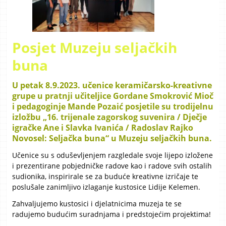
Posjet Muzeju seljačkih
buna
U petak 8.9.2023. učenice keramičarsko-kreativne
grupe u pratnji učiteljice Gordane Smokrović Mioč
i pedagoginje Mande Pozaić posjetile su trodijelnu
izložbu „16. trijenale zagorskog suvenira / Dječje
igračke Ane i Slavka Ivanića / Radoslav Rajko
Novosel: Seljačka buna“ u Muzeju seljačkih buna.
Učenice su s oduševljenjem razgledale svoje lijepo izložene
i prezentirane pobjedničke radove kao i radove svih ostalih
sudionika, inspirirale se za buduće kreativne izričaje te
poslušale zanimljivo izlaganje kustosice Lidije Kelemen.
Zahvaljujemo kustosici i djelatnicima muzeja te se
radujemo budućim suradnjama i predstojećim projektima!