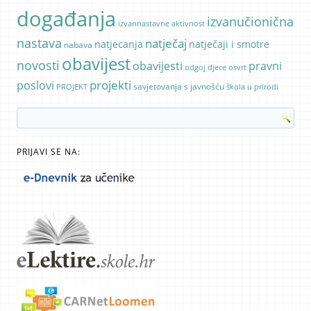
događanja
izvanučionična
izvannastavne aktivnost
nastava
natječaj
natjecanja
natječaji i smotre
nabava
obavijest
novosti
pravni
obavijesti
odgoj djece
osvrt
poslovi
projekti
savjetovanja s javnošću
PROJEKT
škola u prirodi
PRIJAVI SE NA: