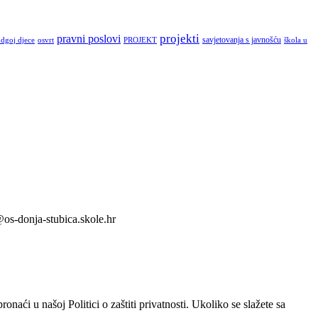
pravni poslovi
projekti
savjetovanja s javnošću
dgoj djece
osvrt
PROJEKT
škola u
s-donja-stubica.skole.hr
naći u našoj Politici o zaštiti privatnosti. Ukoliko se slažete sa