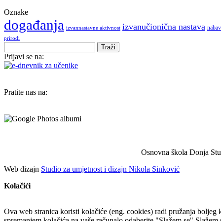
Oznake
događanja
izvanučionična nastava
nabav
izvannastavne aktivnost
prirodi
Prijavi se na:
Pratite nas na:
Osnovna škola Donja Stub
Web dizajn
Studio za umjetnost i dizajn Nikola Sinković
Kolačići
Ova web stranica koristi kolačiće (eng. cookies) radi pružanja boljeg k
spremanjem kolačića na vaše računalo odaberite "Slažem se".
Slažem 