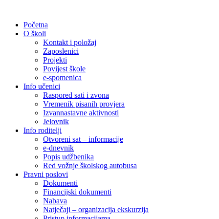
Početna
O školi
Kontakt i položaj
Zaposlenici
Projekti
Povijest škole
e-spomenica
Info učenici
Raspored sati i zvona
Vremenik pisanih provjera
Izvannastavne aktivnosti
Jelovnik
Info roditelji
Otvoreni sat – informacije
e-dnevnik
Popis udžbenika
Red vožnje školskog autobusa
Pravni poslovi
Dokumenti
Financijski dokumenti
Nabava
Natječaji – organizacija ekskurzija
Pristup informacijama