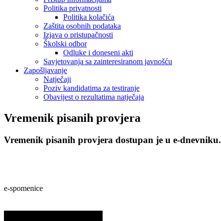
Politika privatnosti
Politika kolačića
Zaštita osobnih podataka
Izjava o pristupačnosti
Školski odbor
Odluke i doneseni akti
Savjetovanja sa zainteresiranom javnošću
Zapošljavanje
Natječaji
Poziv kandidatima za testiranje
Obavijest o rezultatima natječaja
Vremenik pisanih provjera
Vremenik pisanih provjera dostupan je u e-dnevniku.
e-spomenice