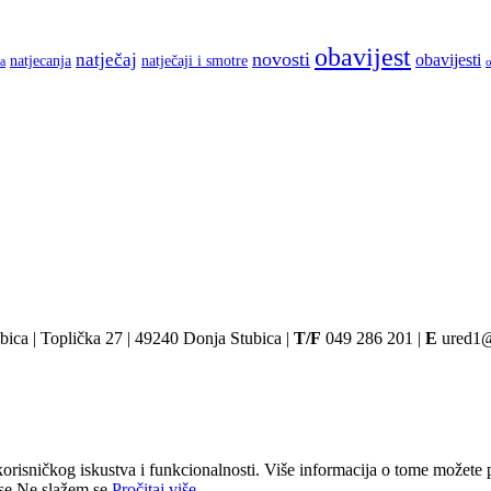
obavijest
novosti
natječaj
obavijesti
natjecanja
natječaji i smotre
a
o
ica | Toplička 27 | 49240 Donja Stubica |
T/F
049 286 201 |
E
ured1@o
orisničkog iskustva i funkcionalnosti. Više informacija o tome možete pro
se
Ne slažem se
Pročitaj više