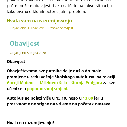
pošte možete obavijestiti ako naiđete na takvu situaciju
kako bismo otklonili potencijalni problem.
Hvala vam na razumijevanju!
Objavljeno u
Obavijesti
|
Oznake
obavijest
Obavijest
Objavljeno
8. rujna 2020.
Obavijest
Obavještavamo sve putnike da je došlo do male
promjene u redu vožnje školskoga autobusa na relaciji
Gornji Matenci – Milekovo Selo – Gornja Podgora
za sve
učenike u
popodnevnoj sm
jeni
.
Autobus ne polazi više u 13.10, nego u
13.00
jer u
protivnome ne stigne na vrijeme na početak nastave.
Hvala na razumijevanju!