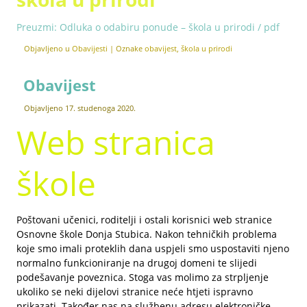
Preuzmi: Odluka o odabiru ponude – škola u prirodi / pdf
Objavljeno u
Obavijesti
|
Oznake
obavijest
,
škola u prirodi
Obavijest
Objavljeno
17. studenoga 2020.
Web stranica
škole
Poštovani učenici, roditelji i ostali korisnici web stranice
Osnovne škole Donja Stubica. Nakon tehničkih problema
koje smo imali proteklih dana uspjeli smo uspostaviti njeno
normalno funkcioniranje na drugoj domeni te slijedi
podešavanje poveznica. Stoga vas molimo za strpljenje
ukoliko se neki dijelovi stranice neće htjeti ispravno
prikazati. Također nas na službenu adresu elektroničke