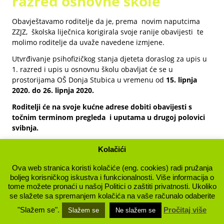
razred osnovne škole
Obavještavamo roditelje da je, prema novim naputcima
ZZJZ, školska liječnica korigirala svoje ranije obavijesti te
molimo roditelje da uvaže navedene izmjene.
Utvrđivanje psihofizičkog stanja djeteta doraslog za upis u
1. razred i upis u osnovnu školu obavljat će se u
prostorijama OŠ Donja Stubica u vremenu od
15. lipnja
2020. do 26. lipnja 2020.
Roditelji će na svoje kućne adrese dobiti obavijesti s
točnim terminom pregleda i uputama u drugoj polovici
svibnja.
Dokumentacija pribavljena za prvi (neodržani) rok pregleda
Kolačići
djece vrijediti će i za ovaj novi termin (zubna putovnica,
laboratorijski nalazi, upitnici). Ukoliko netko nije ranije
Ova web stranica koristi kolačiće (eng. cookies) radi pružanja
uspio pribaviti zubnu putovnicu ili laboratorijski nalaz nije
boljeg korisničkog iskustva i funkcionalnosti. Više informacija o
potrebno obavljati to za ovaj upisni rok.
tome možete pronaći u našoj Politici o zaštiti privatnosti. Ukoliko
se slažete sa spremanjem kolačića na vaše računalo odaberite
Zbog novih okolnosti potrebno je da s djetetom na upis
"Slažem se".
Pročitaj više
Slažem se
Ne slažem se
dođe samo
jedan roditelj
te
dostavi uz
cijepnu knjižicu
još i njenu fotokopiju kao i fotokopiranu
medicinsku