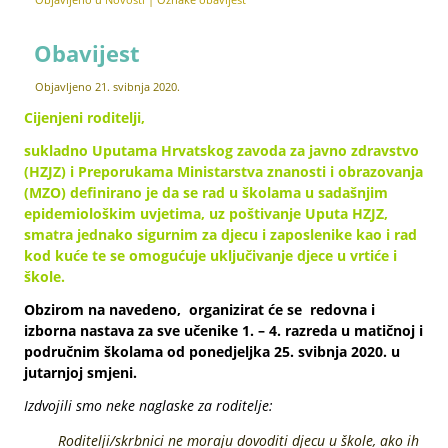
Obavijest
Objavljeno
21. svibnja 2020.
Cijenjeni roditelji,
sukladno Uputama Hrvatskog zavoda za javno zdravstvo
(HZJZ) i Preporukama Ministarstva znanosti i obrazovanja
(MZO) definirano je da se rad u školama u sadašnjim
epidemiološkim uvjetima, uz poštivanje Uputa HZJZ,
smatra jednako sigurnim za djecu i zaposlenike kao i rad
kod kuće te se omogućuje uključivanje djece u vrtiće i
škole.
Obzirom na navedeno, organizirat će se redovna i
izborna nastava za sve učenike 1. – 4. razreda u matičnoj i
područnim školama od ponedjeljka 25. svibnja 2020. u
jutarnjoj smjeni.
Izdvojili smo neke naglaske za roditelje:
Roditelji/skrbnici ne moraju dovoditi djecu u škole, ako ih