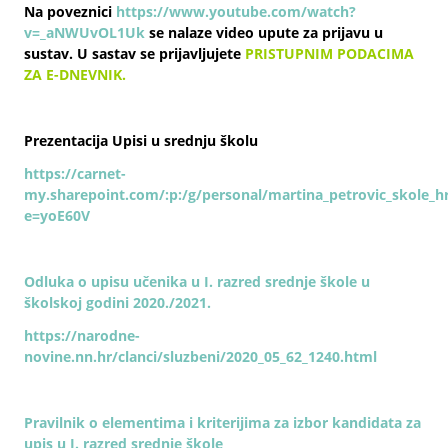
Na poveznici
https://www.youtube.com/watch?
v=_aNWUvOL1Uk
se nalaze video upute za prijavu u
sustav. U sastav se prijavljujete
PRISTUPNIM PODACIMA
ZA E-DNEVNIK.
Prezentacija Upisi u srednju školu
https://carnet-
my.sharepoint.com/:p:/g/personal/martina_petrovic_sk
e=yoE60V
Odluka o upisu učenika u I. razred srednje škole u
školskoj godini 2020./2021.
https://narodne-
novine.nn.hr/clanci/sluzbeni/2020_05_62_1240.html
Pravilnik o elementima i kriterijima za izbor kandidata za
upis u I. razred srednje škole