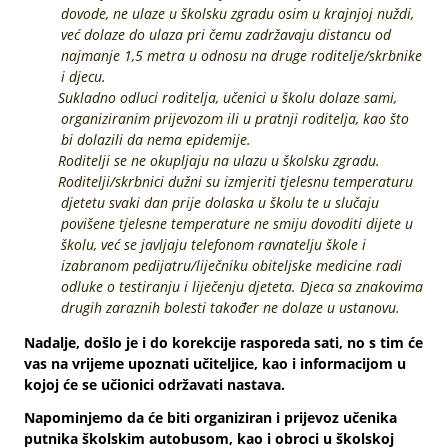
dovode, ne ulaze u školsku zgradu osim u krajnjoj nuždi,
već dolaze do ulaza pri čemu zadržavaju distancu od
najmanje 1,5 metra u odnosu na druge roditelje/skrbnike
i djecu.
Sukladno odluci roditelja, učenici u školu dolaze sami,
organiziranim prijevozom ili u pratnji roditelja, kao što
bi dolazili da nema epidemije.
Roditelji se ne okupljaju na ulazu u školsku zgradu.
Roditelji/skrbnici dužni su izmjeriti tjelesnu temperaturu
djetetu svaki dan prije dolaska u školu te u slučaju
povišene tjelesne temperature ne smiju dovoditi dijete u
školu, već se javljaju telefonom ravnatelju škole i
izabranom pedijatru/liječniku obiteljske medicine radi
odluke o testiranju i liječenju djeteta. Djeca sa znakovima
drugih zaraznih bolesti također ne dolaze u ustanovu.
Nadalje, došlo je i do korekcije rasporeda sati, no s tim će
vas na vrijeme upoznati učiteljice, kao i informacijom u
kojoj će se učionici održavati nastava.
Napominjemo da će biti organiziran i prijevoz učenika
putnika školskim autobusom, kao i obroci u školskoj