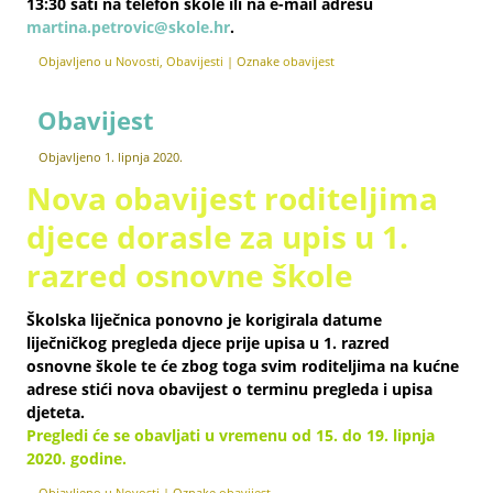
13:30 sati na telefon škole ili na e-mail adresu
martina.petrovic@skole.hr
.
Objavljeno u
Novosti
,
Obavijesti
|
Oznake
obavijest
Obavijest
Objavljeno
1. lipnja 2020.
Nova obavijest roditeljima
djece dorasle za upis u 1.
razred osnovne škole
Školska liječnica ponovno je korigirala datume
liječničkog pregleda djece prije upisa u 1. razred
osnovne škole te će zbog toga svim roditeljima na kućne
adrese stići nova obavijest o terminu
pregleda i upisa
djeteta.
Pregledi će se obavljati u vremenu od 15. do 19. lipnja
2020. godine.
Objavljeno u
Novosti
|
Oznake
obavijest