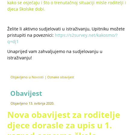
kako se osjećaju i što o trenutačnoj situaciji misle roditelji i
djeca školske dobi.
Želite li aktivno sudjelovati u istraživanju, Upitniku možete
pristupiti na poveznici:
https://s2survey.net/kakosmo/?
q=dj1
Unaprijed vam zahvaljujemo na sudjelovanju u
istraživanju!
Objavljeno u
Novosti
|
Oznake
obavijest
Obavijest
Objavljeno
13. svibnja 2020.
Nova obavijest za roditelje
djece dorasle za upis u 1.