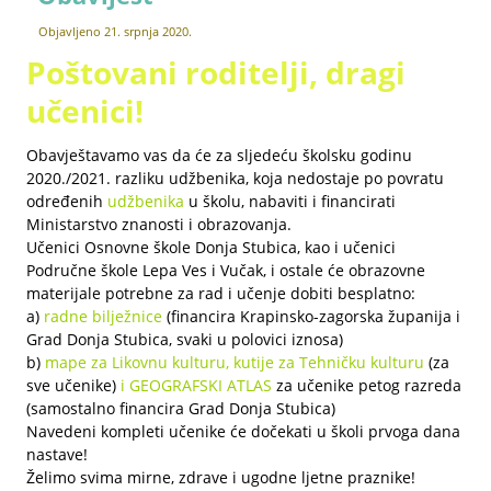
Objavljeno
21. srpnja 2020.
Poštovani roditelji, dragi
učenici!
Obavještavamo vas da će za sljedeću školsku godinu
2020./2021. razliku udžbenika, koja nedostaje po povratu
određenih
udžbenika
u školu, nabaviti i financirati
Ministarstvo znanosti i obrazovanja.
Učenici Osnovne škole Donja Stubica, kao i učenici
Područne škole Lepa Ves i Vučak, i ostale će obrazovne
materijale potrebne za rad i učenje dobiti besplatno:
a)
radne bilježnice
(financira Krapinsko-zagorska županija i
Grad Donja Stubica, svaki u polovici iznosa)
b)
mape za Likovnu kulturu, kutije za Tehničku kulturu
(za
sve učenike)
i GEOGRAFSKI ATLAS
za učenike petog razreda
(samostalno financira Grad Donja Stubica)
Navedeni kompleti učenike će dočekati u školi prvoga dana
nastave!
Želimo svima mirne, zdrave i ugodne ljetne praznike!