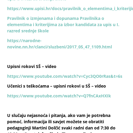
https://www.upisi.hr/docs/pravilnik_o_elementima_i_kriteriji
Pravilnik o izmjenama i dopunama
Pravilnika o
elementima i kriterijima za izbor kandidata za upis u I.
razred srednje škole
https://narodne-
novine.nn.hr/clanci/sluzbeni/2017_05_47_1109.html
Upisni rokovi SŠ – video
https://www.youtube.com/watch?v=Cyc3QO0rRas&t=6s
Učenici s teškoćama – upisni rokovi u SŠ – video
https://www.youtube.com/watch?v=Q7fnCAxHXIk
U slučaju nejasnoća i pitanja, ako vam je potrebna
pomoć, informacija ili savjet možete se obratiti
pedagoginji Martini Dolčić svaki radni dan od 7:30 do