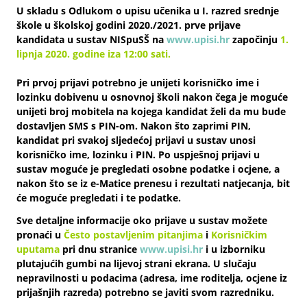
U skladu s Odlukom o upisu učenika u I. razred srednje
škole u školskoj godini 2020./2021. prve prijave
kandidata u sustav NISpuSŠ na
www.upisi.hr
započinju
1.
lipnja 2020. godine iza 12:00 sati.
Pri prvoj prijavi potrebno je unijeti korisničko ime i
lozinku dobivenu u osnovnoj školi nakon čega je moguće
unijeti broj mobitela na kojega kandidat želi da mu bude
dostavljen SMS s PIN-om. Nakon što zaprimi PIN,
kandidat pri svakoj sljedećoj prijavi u sustav unosi
korisničko ime, lozinku i PIN. Po uspješnoj prijavi u
sustav moguće je pregledati osobne podatke i ocjene, a
nakon što se iz e-Matice prenesu i rezultati natjecanja, bit
će moguće pregledati i te podatke.
Sve detaljne informacije oko prijave u sustav možete
pronaći u
Često postavljenim pitanjima
i
Korisničkim
uputama
pri dnu stranice
www.upisi.hr
i u izborniku
plutajućih gumbi na lijevoj strani ekrana. U slučaju
nepravilnosti u podacima (adresa, ime roditelja, ocjene iz
prijašnjih razreda) potrebno se javiti svom razredniku.