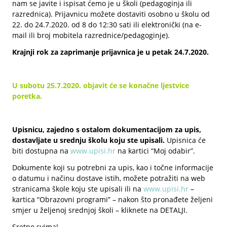
nam se javite i ispisat ćemo je u školi (pedagoginja ili
razrednica). Prijavnicu možete dostaviti osobno u školu od
22. do 24.7.2020. od 8 do 12:30 sati ili elektronički (na e-
mail ili broj mobitela razrednice/pedagoginje).
Krajnji rok za zaprimanje prijavnica je u petak 24.7.2020.
U subotu 25.7.2020. objavit će se konačne ljestvice
poretka.
Upisnicu, zajedno s ostalom dokumentacijom za upis,
dostavljate u srednju školu koju ste upisali.
Upisnica će
biti dostupna na
www.upisi.hr
na kartici “Moj odabir”.
Dokumente koji su potrebni za upis, kao i točne informacije
o datumu i načinu dostave istih, možete potražiti na web
stranicama škole koju ste upisali ili na
www.upisi.hr
–
kartica “Obrazovni programi” – nakon što pronađete željeni
smjer u željenoj srednjoj školi – kliknete na DETALJI.
Sretno svima!