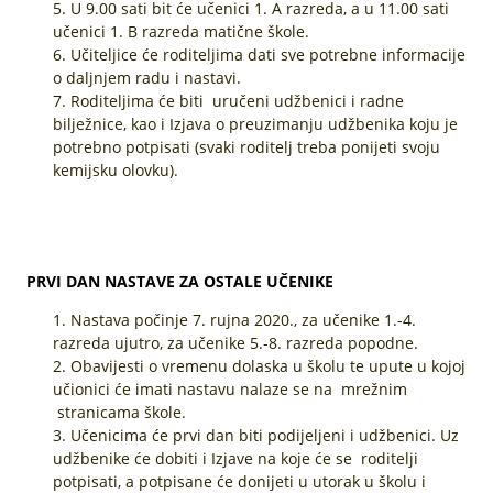
U 9.00 sati bit će učenici 1. A razreda, a u 11.00 sati
učenici 1. B razreda matične škole.
Učiteljice će roditeljima dati sve potrebne informacije
o daljnjem radu i nastavi.
Roditeljima će biti uručeni udžbenici i radne
bilježnice, kao i Izjava o preuzimanju udžbenika koju je
potrebno potpisati (svaki roditelj treba ponijeti svoju
kemijsku olovku).
PRVI DAN NASTAVE ZA OSTALE UČENIKE
Nastava počinje 7. rujna 2020., za učenike 1.-4.
razreda ujutro, za učenike 5.-8. razreda popodne.
Obavijesti o vremenu dolaska u školu te upute u kojoj
učionici će imati nastavu nalaze se na mrežnim
stranicama škole.
Učenicima će prvi dan biti podijeljeni i udžbenici. Uz
udžbenike će dobiti i Izjave na koje će se roditelji
potpisati, a potpisane će donijeti u utorak u školu i