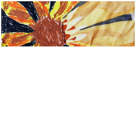
Početna
O školi
Info učenici
Info roditelji