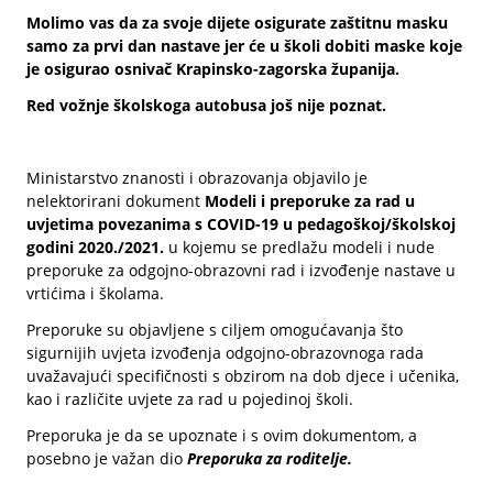
Molimo vas da za svoje dijete osigurate zaštitnu masku
samo za prvi dan nastave jer će u školi dobiti maske koje
je osigurao osnivač Krapinsko-zagorska županija.
Red vožnje školskoga autobusa još nije poznat.
Ministarstvo znanosti i obrazovanja objavilo je
nelektorirani dokument
Modeli i preporuke za rad u
uvjetima povezanima s COVID-19 u pedagoškoj/školskoj
godini 2020./2021.
u kojemu se predlažu modeli i nude
preporuke za odgojno-obrazovni rad i izvođenje nastave u
vrtićima i školama.
Preporuke su objavljene s ciljem omogućavanja što
sigurnijih uvjeta izvođenja odgojno-obrazovnoga rada
uvažavajući specifičnosti s obzirom na dob djece i učenika,
kao i različite uvjete za rad u pojedinoj školi.
Preporuka je da se upoznate i s ovim dokumentom, a
posebno je važan dio
Preporuka za roditelje.