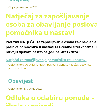
Objavljeno
6. rujna 2023.
Natječaj za zapošljavanje
osoba za obavljanje poslova
pomoćnika u nastavi
Preuzmi
NATJEČAJ
za zapošljavanje osoba za obavljanje
poslova pomoćnika u nastavi za učenike s teškoćama u
razvoju tijekom nastavne godine 2023./2024.:
Natječaj za zapošljavanje pomoćnika-ce u nastavi
Objavljeno u
Obavijesti
,
Pravni poslovi
|
Oznake
natječaj
,
obavijest
,
pravni poslovi
Obavijest
Objavljeno
13. travnja 2022.
Odluka o odabiru ponude –
škola u prirodi