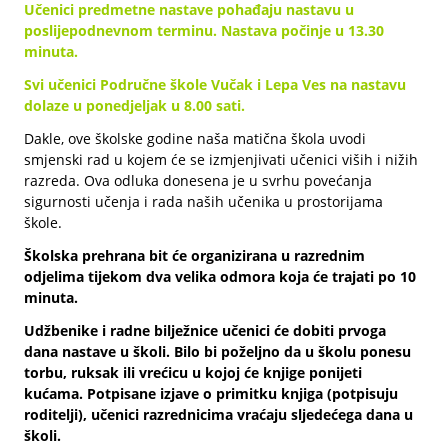
Učenici predmetne nastave pohađaju nastavu u
poslijepodnevnom terminu. Nastava počinje u 13.30
minuta.
Svi učenici Područne škole Vučak i Lepa Ves na nastavu
dolaze u ponedjeljak u 8.00 sati.
Dakle, ove školske godine naša matična škola uvodi
smjenski rad u kojem će se izmjenjivati učenici viših i nižih
razreda. Ova odluka donesena je u svrhu povećanja
sigurnosti učenja i rada naših učenika u prostorijama
škole.
Školska prehrana bit će organizirana u razrednim
odjelima tijekom dva velika odmora koja će trajati po 10
minuta.
Udžbenike i radne bilježnice učenici će dobiti prvoga
dana nastave u školi. Bilo bi poželjno da u školu ponesu
torbu, ruksak ili vrećicu u kojoj će knjige ponijeti
kućama. Potpisane izjave o primitku knjiga (potpisuju
roditelji), učenici razrednicima vraćaju sljedećega dana u
školi.