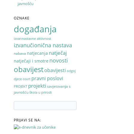
javnošću
OZNAKE
događanja
izvannastavne aktivnost
izvanučionična nastava
natječaj
natjecanja
nabava
novosti
natječaji i smotre
obavijest
obavijesti
odgoj
pravni poslovi
djece
osvrt
projekti
savjetovanja s
PROJEKT
javnošću
škola u prirodi
PRIJAVI SE NA: