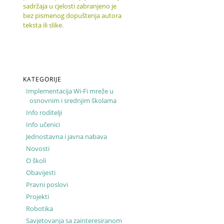
sadržaja u cjelosti zabranjeno je
bez pismenog dopuštenja autora
teksta ili slike.
KATEGORIJE
Implementacija Wi-Fi mreže u
osnovnim i srednjim školama
Info roditelji
Info učenici
Jednostavna i javna nabava
Novosti
O školi
Obavijesti
Pravni poslovi
Projekti
Robotika
Savjetovanja sa zainteresiranom