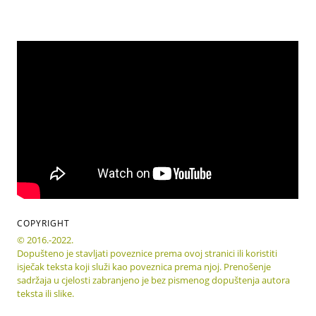
COPYRIGHT
© 2016.-2022.
Dopušteno je stavljati poveznice prema ovoj stranici ili koristiti
isječak teksta koji služi kao poveznica prema njoj. Prenošenje
sadržaja u cjelosti zabranjeno je bez pismenog dopuštenja autora
teksta ili slike.