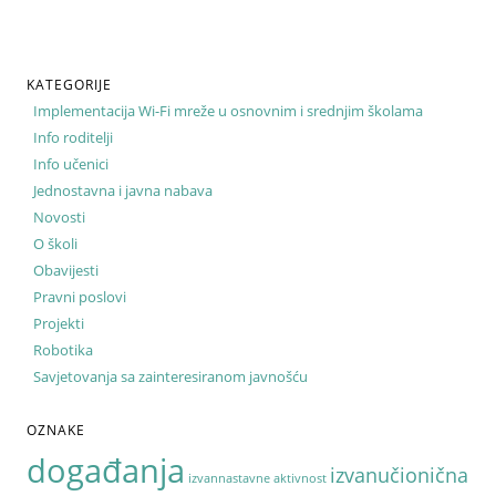
KATEGORIJE
Implementacija Wi-Fi mreže u osnovnim i srednjim školama
Info roditelji
Info učenici
Jednostavna i javna nabava
Novosti
O školi
Obavijesti
Pravni poslovi
Projekti
Robotika
Savjetovanja sa zainteresiranom javnošću
OZNAKE
događanja
izvanučionična
izvannastavne aktivnost