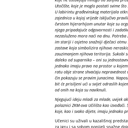
Utočište, koje je moglo postati svime što 
U labirintu građevinskog materijala otkri
zajednica u kojoj vrijede isključivo pravi
čvrstom hijerarhijom unutar koje su orga
njega pripadajuće odgovornosti i zadatke
nezasluženo mora naći na dnu. Potreba z
im stariji i osjetno snažniji dječaci otm
zastave koja simbolizira njihovo neraski
zauzimanjem njihova teritorija. Sukobi 
daleko od suparnika – oni su jednostavno 
jednako imaju pravo na prostor u kojem b
ratu obje strane shvaćaju nepravednost vla
čin pokazuju se pravim junacima. Naposlje
bit će prisiljeni ući u svijet odraslih ko
od onih na koja su naviknuli.
Njegujući ideju mladi za mlade, uvijek a
polaznici ZKM-ova Učilišta kao izvođači.
koje, kao i svako dijete, imaju jednako 
Učenici su uživali u kazališnoj predst
za igru i sa sobom ponijeli snažne dojm