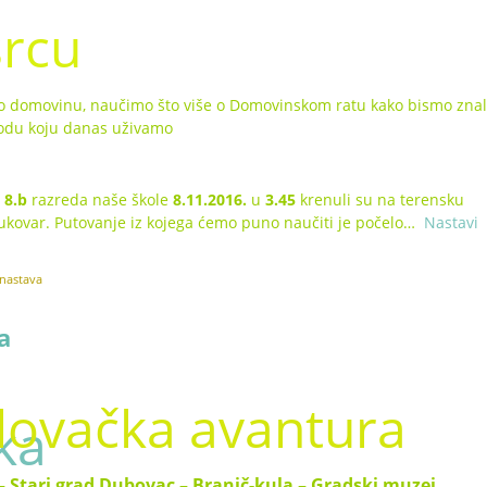
srcu
 domovinu, naučimo što više o Domovinskom ratu kako bismo znal
obodu koju danas uživamo
i 8.b
razreda naše škole
8.11.2016.
u
3.45
krenuli su na terensku
ukovar. Putovanje iz kojega ćemo puno naučiti je počelo…
Nastavi
 nastava
a
lovačka avantura
– Stari grad Dubovac – Branič-kula – Gradski muzej