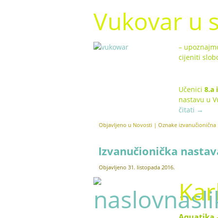
Vukovar u 
– upoznajmo
cijeniti sl
Učenici
8.a 
nastavu u V
čitati
→
Objavljeno u
Novosti
|
Oznake
izvanučionična
Izvanučionička nastav
Objavljeno
31. listopada 2016.
Kar
Aquatika 