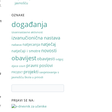
javnošću
.
OZNAKE
m
događanja
izvannastavne aktivnost
izvanučionična nastava
natječaj
natjecanja
nabava
novosti
natječaji i smotre
obavijest
obavijesti
odgoj
pravni poslovi
djece
osvrt
projekti
savjetovanja s
PROJEKT
a
javnošću
škola u prirodi
?
PRIJAVI SE NA:
r