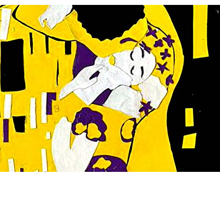
oli
Info učenici
Info roditelji
Pravni poslovi