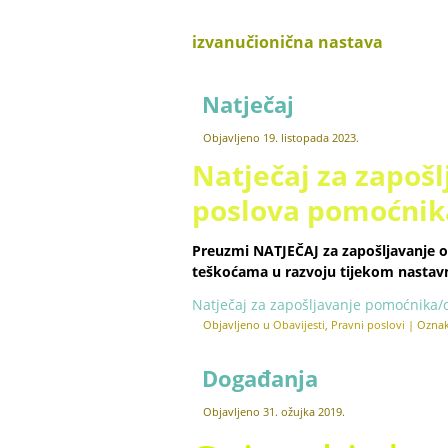
izvanučionična nastava
Natječaj
Objavljeno
19. listopada 2023.
Natječaj za zapošl
poslova pomoćnika
Preuzmi
NATJEČAJ
za zapošljavanje 
teškoćama u razvoju tijekom nastavn
Natječaj za zapošljavanje pomoćnika/c
Objavljeno u
Obavijesti
,
Pravni poslovi
|
Ozna
Događanja
Objavljeno
31. ožujka 2019.