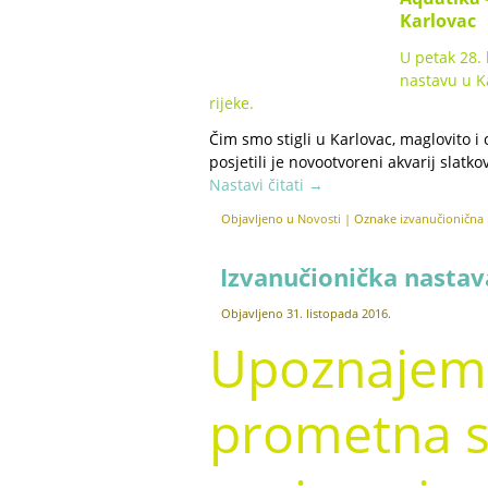
Karlovac
U petak 28. 
nastavu u K
rijeke.
Čim smo stigli u Karlovac, maglovito i 
posjetili je novootvoreni akvarij slat
Nastavi čitati
→
Objavljeno u
Novosti
|
Oznake
izvanučionična
Izvanučionička nastav
Objavljeno
31. listopada 2016.
Upoznajemo
prometna s