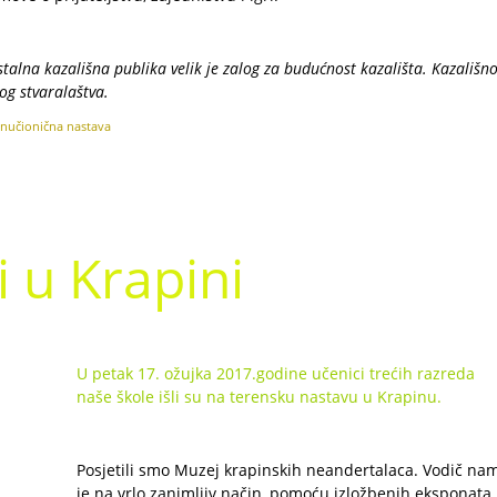
talna kazališna publika velik je zalog za budućnost kazališta. Kazališn
og stvaralaštva.
anučionična nastava
i u Krapini
U petak 17. ožujka 2017.godine učenici trećih razreda
naše škole išli su na terensku nastavu u Krapinu.
Posjetili smo Muzej krapinskih neandertalaca. Vodič na
je na vrlo zanimljiv način, pomoću izložbenih eksponata,