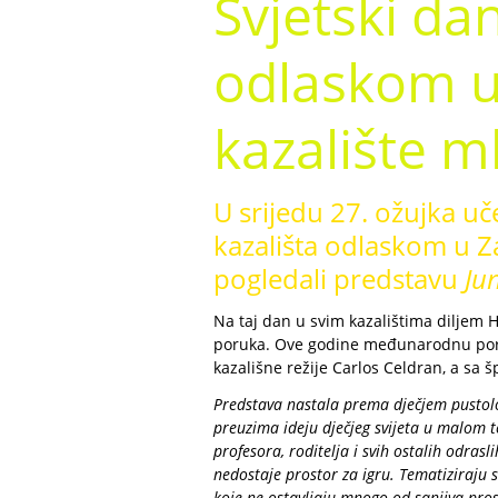
Svjetski dan
odlaskom u
kazalište m
U srijedu 27. ožujka uče
kazališta odlaskom u Z
pogledali predstavu
Ju
Na taj dan u svim kazalištima diljem 
poruka. Ove godine međunarodnu poruk
kazališne režije Carlos Celdran, a sa š
Predstava nastala prema dječjem pustol
preuzima ideju dječjeg svijeta u malom te
profesora, roditelja i svih ostalih odras
nedostaje prostor za igru. Tematiziraju
koje ne ostavljaju mnogo od sanjiva pros