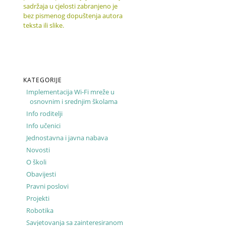
sadržaja u cjelosti zabranjeno je
bez pismenog dopuštenja autora
teksta ili slike.
KATEGORIJE
Implementacija Wi-Fi mreže u
osnovnim i srednjim školama
Info roditelji
Info učenici
Jednostavna i javna nabava
Novosti
O školi
Obavijesti
Pravni poslovi
Projekti
Robotika
Savjetovanja sa zainteresiranom
.