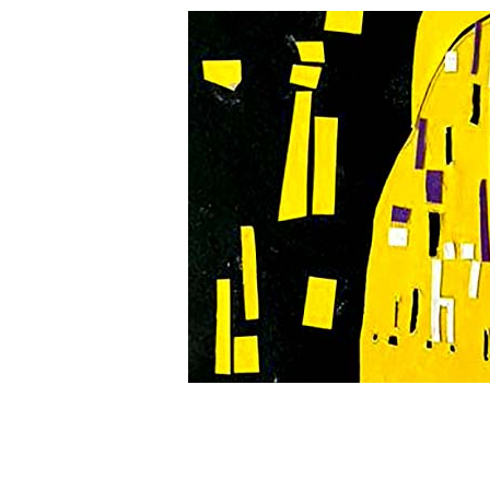
Početna
O šk