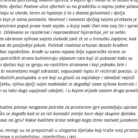
žele, dječaci Pavlove ulice oformili su na gradilištu u najmu jedne pilane
vaju se utvrde, teren za loptanje (i to s dvama golovima!) i dječja
la koje je sama postavila. Nevinost i naivnost dječjeg svijeta protkana je
nizirani poput prave male vojske, u kojoj svaki član ima svoj čin i spra
. Očekivano se razotkriva i nepravednost hijerarhije, jer se netko
a obranom njihova svijeta slobode javit će se u trenutku zapljene, kad
u sve do posljednje pikule. Početak rivalstva vrhunac doseže krađom
divo zajedništvo. Krađe su samo najava želje suparničke strane za
suparničkih strana kulminiraju objavom rata koji će pokazati kako su
dječaci koji se igraju na različitim stranama i koji jednako žele i
i neometano mogli odrastati, napucavati loptu ili recitirati poeziju. U
stitih postupaka, a oni koji su glasili za najslabije i obnašali najniži
tku, njihov dječji svijet nadvladat će događaji izvan njihove kontrole i
jem su tako dugo uspijevali odoljeti. I u kojem vrijede sasvim druga pravil
ktualno pitanje neugasive potrebe za prostorom igre postavljaju upravo
 Što se događa kad se za isti komadić zemlje bore dvije skupine dječaka
pravo na igru? Kakve kvalitete krase nekoga koga ćemo nazivati junakom
avi, mnogi su se prepoznali u ulogama dječaka koji traže svoj prosto
ove o prijateljstvu, zajedništvu i igri.