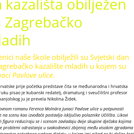
 kazališta obilježen
 Zagrebačko
ladih
nici naše škole obilježili su Svjetski dan
agrebačko kazalište mladih u kojem su
naci Pavlove ulice
.
Hrvatske prije početka predstave čita se međunarodna i hrvatska
u pisao je kubanski redatelj, dramaturg i sveučilišni profesor
panjolskog ju je prevela Nikolina Židek.
ovnom romanu Ferenca Molnára Junaci Pavlove ulice u potpunosti
 na scenu kao izvođače postavlja isključivo polaznike Učilišta. Likovi
lih figura reduciraju se i scenom zavladaju dvije skupine dječaka kojima
 se problemi odrastanja u svakodnevici zbijenoj među visokim zgradama
transtva potrebnog svakom djetetu, u kojem igri nikad ne bi došao kraj