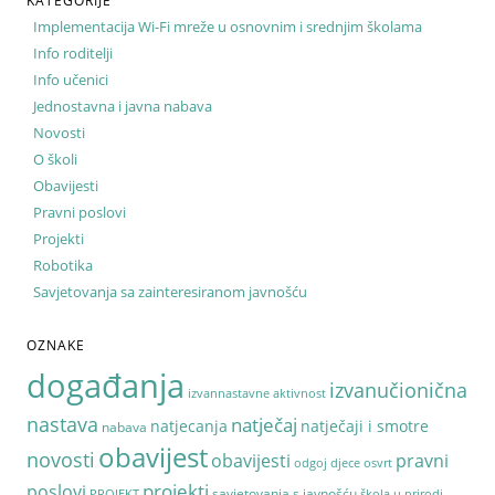
KATEGORIJE
Implementacija Wi-Fi mreže u osnovnim i srednjim školama
Info roditelji
Info učenici
Jednostavna i javna nabava
Novosti
O školi
Obavijesti
Pravni poslovi
Projekti
Robotika
Savjetovanja sa zainteresiranom javnošću
OZNAKE
događanja
izvanučionična
izvannastavne aktivnost
nastava
natječaj
natjecanja
natječaji i smotre
nabava
obavijest
novosti
pravni
obavijesti
odgoj djece
osvrt
poslovi
projekti
savjetovanja s javnošću
PROJEKT
škola u prirodi