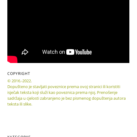
COPYRIGHT
© 2016.-2022.
Dopušteno je stavljati poveznice prema ovoj stranici ili koristiti
isječak teksta koji služi kao poveznica prema njoj. Prenošenje
sadržaja u cjelosti zabranjeno je bez pismenog dopuštenja autora
teksta ili slike.