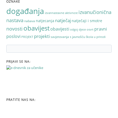
OZNAKE
događanja
izvanučionična
izvannastavne aktivnost
nastava
natječaj
natjecanja
natječaji i smotre
nabava
obavijest
novosti
pravni
obavijesti
odgoj djece
osvrt
poslovi
projekti
savjetovanja s javnošću
PROJEKT
škola u prirodi
PRIJAVI SE NA:
PRATITE NAS NA: