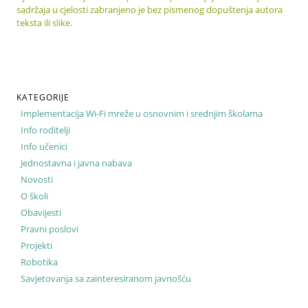
sadržaja u cjelosti zabranjeno je bez pismenog dopuštenja autora
teksta ili slike.
KATEGORIJE
Implementacija Wi-Fi mreže u osnovnim i srednjim školama
Info roditelji
Info učenici
Jednostavna i javna nabava
Novosti
O školi
Obavijesti
Pravni poslovi
Projekti
Robotika
Savjetovanja sa zainteresiranom javnošću