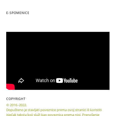
E-SPOMENICE
COPYRIGHT
© 2016.-2022.
Dopušteno je stavljati poveznice prema ovoj stranici ili koristiti
isječak teksta koji služi kao poveznica prema njoj. Prenošenje