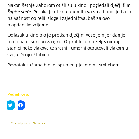
Nakon šetnje Zabokom otišli su u kino i pogledali dječji film
Šapice sreće
. Poruka je utisnuta u njihova srca i podsjetila ih
na važnost obitelji, sloge i zajedništva, baš za ovo
blagdansko vrijeme.
Odlazak u kino bio je protkan dječjim veseljem jer dan je
bio topao i sunčan za igru. Otpratili su na željezničkoj
stanici neke vlakove te sretni i umorni otputovali vlakom u
svoju Donju Stubicu.
Povratak kućama bio je ispunjen pjesmom i smijehom.
Podjeli ovo:
Podijeli
Klikom
na
podijelite
Twitteru
na
(Otvara
Facebooku(Otvara
se
se
Objavljeno u
Novosti
u
u
novom
novom
prozoru)
prozoru)