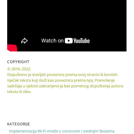
COPYRIGHT
© 2016.-2022.
Dopušteno je stavljati poveznice prema ovoj stranici ili koristiti
isječak teksta koji služi kao poveznica prema njoj. Prenošenje
sadržaja u cjelosti zabranjeno je bez pismenog dopuštenja autora
teksta ili slike.
KATEGORIJE
Implementacija Wi-Fi mreže u osnovnim i srednjim školama