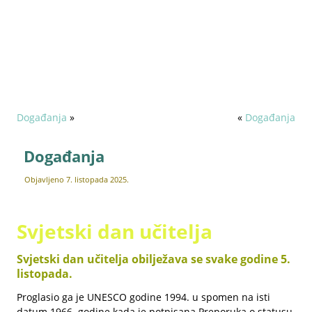
Pravni poslovi
Zapošljavanje
Događanja
»
«
Događanja
Događanja
Objavljeno
7. listopada 2025.
Svjetski dan učitelja
Svjetski dan učitelja obilježava se svake godine 5.
listopada.
Proglasio ga je UNESCO godine 1994. u spomen na isti
datum 1966. godine kada je potpisana Preporuka o statusu