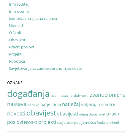
Info roditelji
Info učenici
Jednostavna i javna nabava
Novosti
O školi
Obavijesti
Pravni poslovi
Projekti
Robotika
Savjetovanja sa zainteresiranom javnošću
OZNAKE
događanja
izvanučionična
izvannastavne aktivnost
nastava
natječaj
natjecanja
natječaji i smotre
nabava
obavijest
novosti
pravni
obavijesti
odgoj djece
osvrt
poslovi
projekti
savjetovanja s javnošću
PROJEKT
škola u prirodi