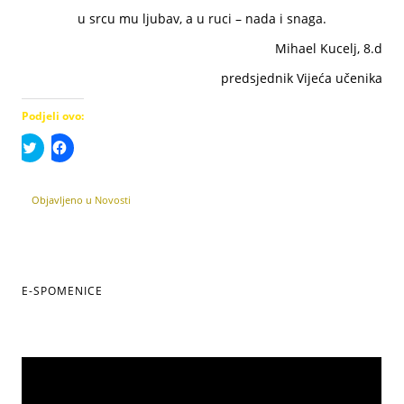
u srcu mu ljubav, a u ruci – nada i snaga.
Mihael Kucelj, 8.d
predsjednik Vijeća učenika
Podjeli ovo:
Podijeli
Klikom
na
podijelite
Twitteru
na
(Otvara
Facebooku(Otvara
se
se
Objavljeno u
Novosti
u
u
novom
novom
prozoru)
prozoru)
E-SPOMENICE